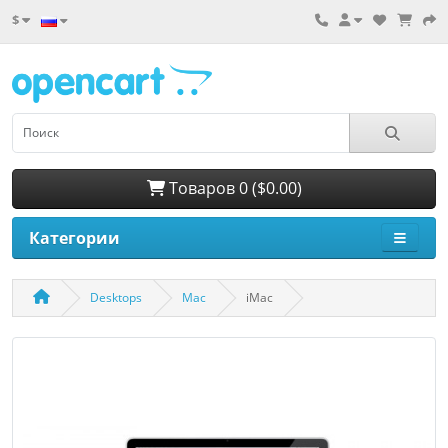
$
Товаров 0 ($0.00)
Категории
Desktops
Mac
iMac