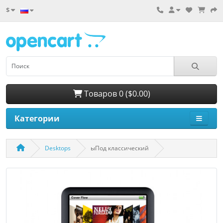
$
Товаров 0 ($0.00)
Категории
Desktops
ыПод классический